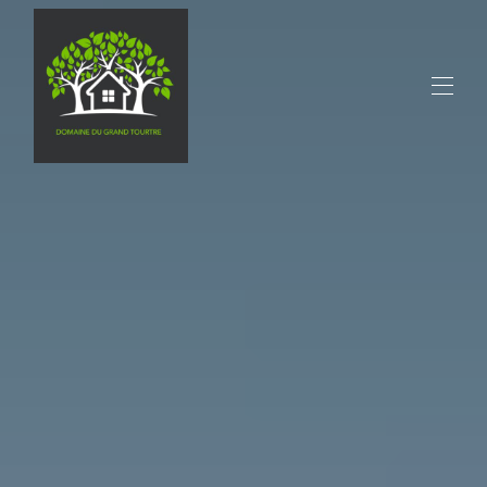
Huis
Alle woningen
▾
Contact
activiteiten
Restaurants
Toerisme