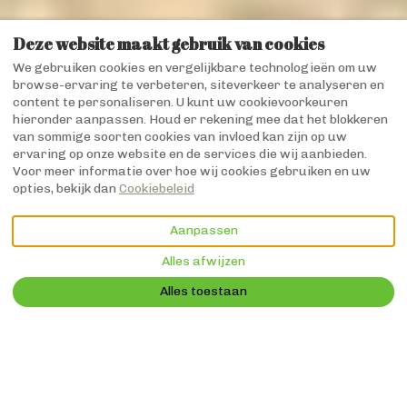
Deze website maakt gebruik van cookies
We gebruiken cookies en vergelijkbare technologieën om uw
browse-ervaring te verbeteren, siteverkeer te analyseren en
content te personaliseren. U kunt uw cookievoorkeuren
hieronder aanpassen. Houd er rekening mee dat het blokkeren
van sommige soorten cookies van invloed kan zijn op uw
ervaring op onze website en de services die wij aanbieden.
Voor meer informatie over hoe wij cookies gebruiken en uw
opties, bekijk dan
Cookiebeleid
BEKIJK MEER FOTO'S
Aanpassen
Alles afwijzen
Beschrijving
Foto's
Voorzieningen
Locatie
Tarieven
Bes
€NaN
Nu boeken
vanaf
per nacht
Alles toestaan
Huis