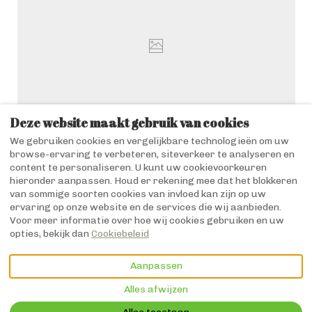
Deze website maakt gebruik van cookies
We gebruiken cookies en vergelijkbare technologieën om uw
browse-ervaring te verbeteren, siteverkeer te analyseren en
content te personaliseren. U kunt uw cookievoorkeuren
hieronder aanpassen. Houd er rekening mee dat het blokkeren
van sommige soorten cookies van invloed kan zijn op uw
Nederlands
06.08.65.59.51
ervaring op onze website en de services die wij aanbieden.
Voor meer informatie over hoe wij cookies gebruiken en uw
opties, bekijk dan
Cookiebeleid
8 rue de l'Eglise, SOYAUX,
©
2026
Modus SASU
Alle
Aquitaine, Frankrijk
rechten voorbehouden
-
Aanpassen
16800
.
Aangedreven door
Lodgify
E-mail
:
Alles afwijzen
info@domainedugrandto
urtre.com